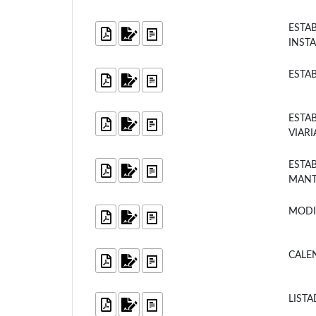
ESTA
INST
ESTA
ESTA
VIARI
ESTA
MANT
MODI
CALE
LIST